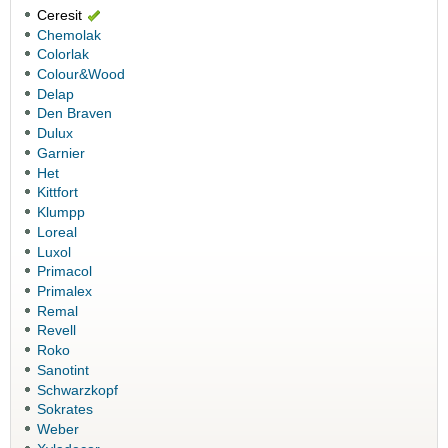
Ceresit
Chemolak
Colorlak
Colour&Wood
Delap
Den Braven
Dulux
Garnier
Het
Kittfort
Klumpp
Loreal
Luxol
Primacol
Primalex
Remal
Revell
Roko
Sanotint
Schwarzkopf
Sokrates
Weber