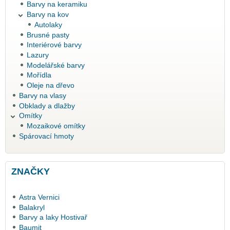
Barvy na keramiku
Barvy na kov
Autolaky
Brusné pasty
Interiérové barvy
Lazury
Modelářské barvy
Mořídla
Oleje na dřevo
Barvy na vlasy
Obklady a dlažby
Omítky
Mozaikové omítky
Spárovací hmoty
ZNAČKY
Astra Vernici
Balakryl
Barvy a laky Hostivař
Baumit