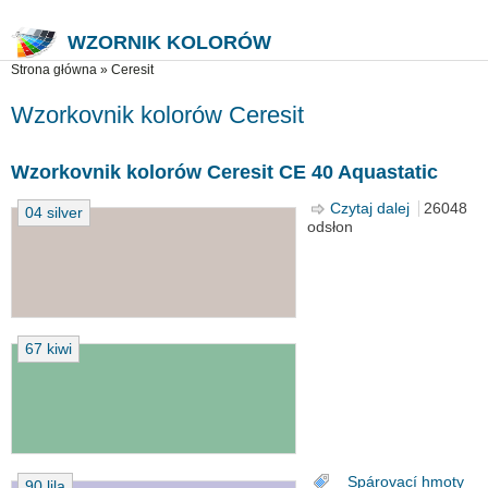
WZORNIK KOLORÓW
Jesteś tutaj
Strona główna
»
Ceresit
Wzorkovnik kolorów Ceresit
Wzorkovnik kolorów Ceresit CE 40 Aquastatic
Czytaj dalej
wpis
26048
04 silver
odsłon
Wzorkovni
kolorów
Ceresit CE
40
Aquastatic
67 kiwi
Spárovací hmoty
90 lila