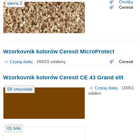
Omítky
sierra 2
Ceresit
Wzorkovnik kolorów Ceresit MicroProtect
Czytaj dalej
wpis Wzorkovnik kolorów Ceresit MicroProtect
26033 odsłony
Ceresit
Wzorkovnik kolorów Ceresit CE 43 Grand elit
Czytaj dalej
wpis
10051
58 chocolate
odsłon
Wzorkovni
kolorów
Ceresit CE
43 Grand
elit
01 bílá