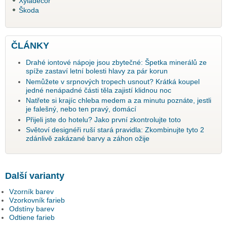
Xyladecor
Škoda
ČLÁNKY
Drahé iontové nápoje jsou zbytečné: Špetka minerálů ze
spíže zastaví letní bolesti hlavy za pár korun
Nemůžete v srpnových tropech usnout? Krátká koupel
jedné nenápadné části těla zajistí klidnou noc
Natřete si krajíc chleba medem a za minutu poznáte, jestli
je falešný, nebo ten pravý, domácí
Přijeli jste do hotelu? Jako první zkontrolujte toto
Světoví designéři ruší stará pravidla: Zkombinujte tyto 2
zdánlivě zakázané barvy a záhon ožije
Další varianty
Vzorník barev
Vzorkovník farieb
Odstíny barev
Odtiene farieb