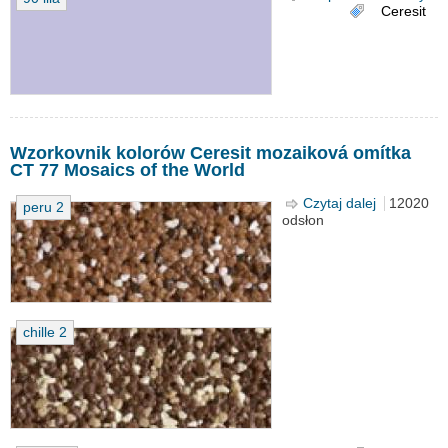
Ceresit
Wzorkovnik kolorów Ceresit mozaiková omítka
CT 77 Mosaics of the World
Czytaj dalej
wpis
12020
peru 2
odsłon
Wzorkovni
kolorów
Ceresit
mozaiková
omítka CT
77 Mosaics
of the
chille 2
World