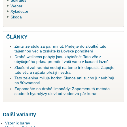
Sokrates
Weber
Xyladecor
Škoda
ČLÁNKY
Zmizí ze stolu za pár minut: Přidejte do žloutků tuto
tajemnou věc a získáte královské pohoštění
Drahé wellness pobyty jsou zbytečné: Tato věc z
obyčejného prkna promění vaši vanu v luxusní lázně
Zkušení zahradníci nedají na tento trik dopustit: Zapojte
tuto věc a rajčata přežijí i vedra
Tato zelenina miluje horko: Slunce ani sucho jí neubírají
na šťavnatosti
Zapomeňte na drahé limonády: Zapomenutá metoda
studené hydrolýzy uleví od veder za pár korun
Další varianty
Vzorník barev