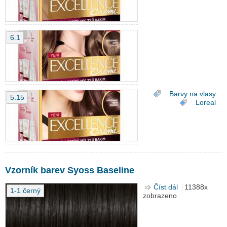
Creme
6.1
Barvy na vlasy
5.15
Loreal
Vzorník barev Syoss Baseline
Číst dál
Vzorník barev
11388x
1-1 černý
zobrazeno
Syoss Baseline