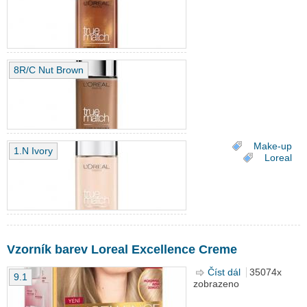
Match make-
up
8R/C Nut Brown
Make-up
1.N Ivory
Loreal
Vzorník barev Loreal Excellence Creme
Číst dál
Vzorník barev
35074x
9.1
zobrazeno
Loreal
Excellence