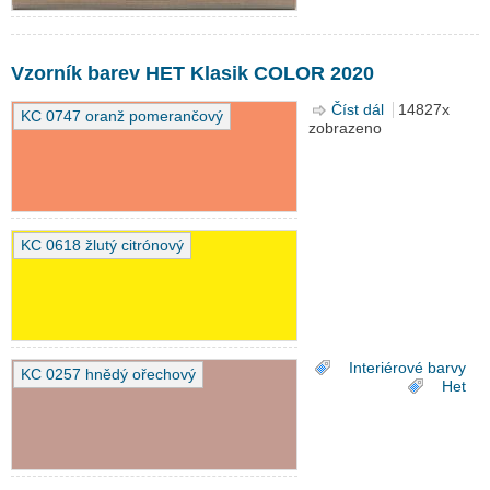
Vzorník barev HET Klasik COLOR 2020
Číst dál
Vzorník barev
14827x
KC 0747 oranž pomerančový
zobrazeno
HET Klasik
COLOR 2020
KC 0618 žlutý citrónový
Interiérové barvy
KC 0257 hnědý ořechový
Het