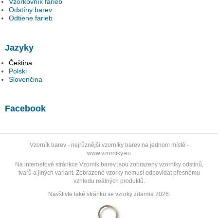
Vzorkovník farieb
Odstíny barev
Odtiene farieb
Jazyky
Čeština
Polski
Slovenčina
Facebook
Vzorník barev
- nejrůznější vzorníky barev na jednom místě -
www.vzorniky.eu
Na internetové stránkce Vzorník barev jsou zobrazeny vzorníky odstínů,
tvarů a jiných variant. Zobrazené vzorky nemusí odpovídat přesnému
vzhledu reálných produktů.
Navštivte také stránku se
vzorky zdarma 2026
.