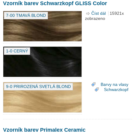
Vzorník barev Schwarzkopf GLISS Color
Číst dál
Vzorník barev
15921x
7-00 TMAVÁ BLOND
zobrazeno
Schwarzkopf
GLISS Color
1-0 CERNÝ
Barvy na vlasy
9-0 PRIROZENÁ SVETLÁ BLOND
Schwarzkopf
Vzorník barev Primalex Ceramic