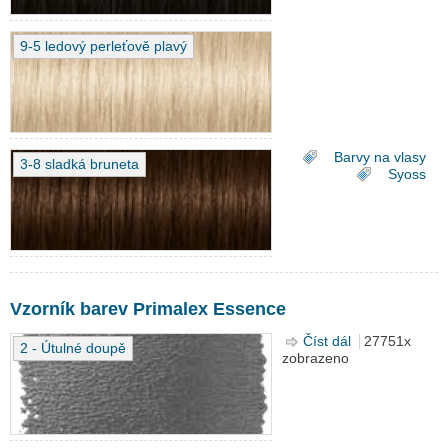
9-5 ledový perleťově plavý
Barvy na vlasy
3-8 sladká bruneta
Syoss
Vzorník barev Primalex Essence
Číst dál
Vzorník barev
27751x
2 - Útulné doupě
zobrazeno
Primalex
Essence