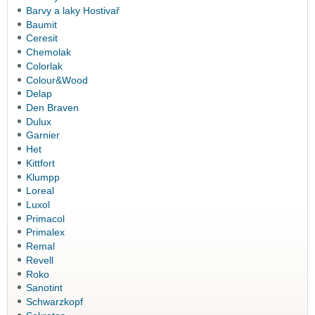
Barvy a laky Hostivař
Baumit
Ceresit
Chemolak
Colorlak
Colour&Wood
Delap
Den Braven
Dulux
Garnier
Het
Kittfort
Klumpp
Loreal
Luxol
Primacol
Primalex
Remal
Revell
Roko
Sanotint
Schwarzkopf