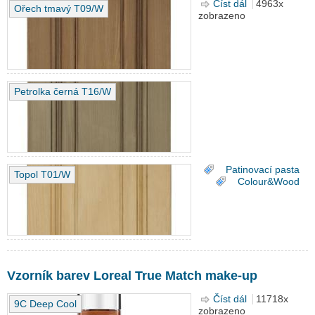
Číst dál
Vzorník barev
4963x
Ořech tmavý T09/W
zobrazeno
Hyperticus BIO
patinovací
pasta bílá a
kolorovací olej
Petrolka černá T16/W
Patinovací pasta
Topol T01/W
Colour&Wood
Vzorník barev Loreal True Match make-up
Číst dál
Vzorník barev
11718x
9C Deep Cool
zobrazeno
Loreal True