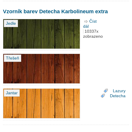
Vzorník barev Detecha Karbolineum extra
Číst
Jedle
dál
Vzorník barev Detecha
10337x
Karbolineum extra
zobrazeno
Třešeň
Lazury
Jantar
Detecha