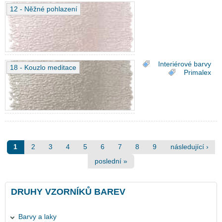
12 - Něžné pohlazení
Interiérové barvy
18 - Kouzlo meditace
Primalex
Stránky
1
2
3
4
5
6
7
8
9
následující ›
poslední »
DRUHY VZORNÍKŮ BAREV
Barvy a laky