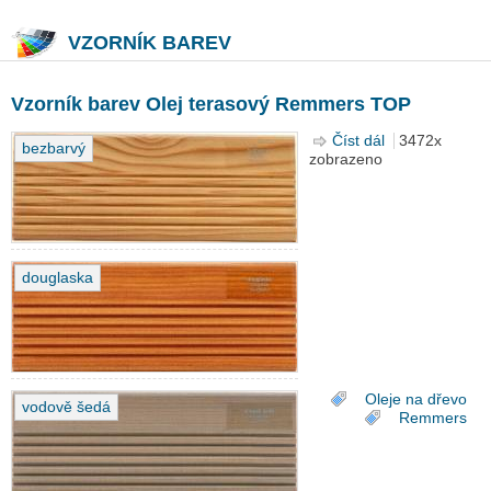
VZORNÍK BAREV
Vzorník barev Olej terasový Remmers TOP
Číst dál
Vzorník barev
3472x
bezbarvý
zobrazeno
Olej terasový
Remmers TOP
douglaska
Oleje na dřevo
vodově šedá
Remmers