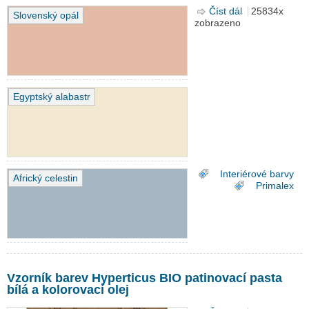
Číst dál
Vzorník barev
25834x
Slovenský opál
zobrazeno
Primalex
Ceramic
Egyptský alabastr
Interiérové barvy
Africký celestin
Primalex
Vzorník barev Hyperticus BIO patinovací pasta
bílá a kolorovací olej