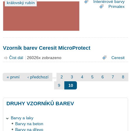
Interiérové barvy
královský rubín
Primalex
Vzorník barev Ceresit MicroProtect
Číst dál
Vzorník barev Ceresit MicroProtect
26026x zobrazeno
Ceresit
Stránky
…
« první
‹ předchozí
2
3
4
5
6
7
8
9
10
DRUHY VZORNÍKŮ BAREV
Barvy a laky
Barvy na beton
Barvy na dřevo