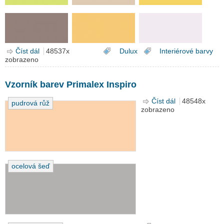
Číst dál
Vzorník barev Dulux Barvy světa - Colours of the World
48537x
Dulux
Interiérové barvy
zobrazeno
Vzorník barev Primalex Inspiro
Číst dál
Vzorník barev
48548x
pudrová růž
zobrazeno
Primalex
Inspiro
ocelová šeď