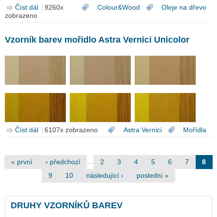
Číst dál
Vzorník barev Hyperticus BIO Lněný olej s včelím voskem
9260x
Colour&Wood
Oleje na dřevo
zobrazeno
Vzorník barev mořidlo Astra Vernici Unicolor
Číst dál
Vzorník barev mořidlo Astra Vernici Unicolor
6107x zobrazeno
Astra Vernici
Mořídla
Stránky
…
« první
‹ předchozí
2
3
4
5
6
7
8
9
10
následující ›
poslední »
DRUHY VZORNÍKŮ BAREV