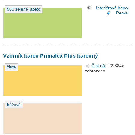
Interiérové barvy
500 zelené jablko
Remal
Vzorník barev Primalex Plus barevný
Číst dál
Vzorník barev
39684x
žlutá
zobrazeno
Primalex Plus
barevný
béžová