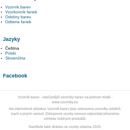
Vzorník barev
Vzorkovník farieb
Odstíny barev
Odtiene farieb
Jazyky
Čeština
Polski
Slovenčina
Facebook
Vzorník barev
- nejrůznější vzorníky barev na jednom místě -
www.vzorniky.eu
Na internetové stránkce Vzorník barev jsou zobrazeny vzorníky odstínů,
tvarů a jiných variant. Zobrazené vzorky nemusí odpovídat přesnému
vzhledu reálných produktů.
Navštivte také stránku se
vzorky zdarma 2026
.