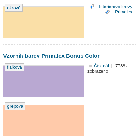
Interiérové barvy
okrová
Primalex
Vzorník barev Primalex Bonus Color
Číst dál
Vzorník barev
17738x
fialková
zobrazeno
Primalex
Bonus Color
grepová