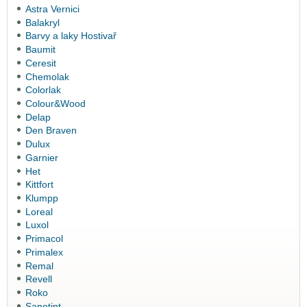
Astra Vernici
Balakryl
Barvy a laky Hostivař
Baumit
Ceresit
Chemolak
Colorlak
Colour&Wood
Delap
Den Braven
Dulux
Garnier
Het
Kittfort
Klumpp
Loreal
Luxol
Primacol
Primalex
Remal
Revell
Roko
Sanotint