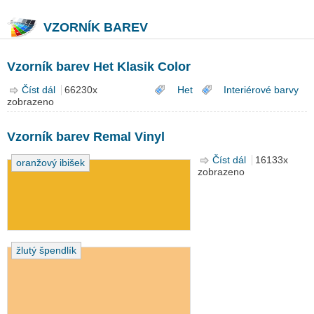
VZORNÍK BAREV
Vzorník barev Het Klasik Color
Číst dál
Vzorník barev Het Klasik Color
66230x
Het
Interiérové barvy
zobrazeno
Vzorník barev Remal Vinyl
Číst dál
Vzorník barev
16133x
oranžový ibišek
zobrazeno
Remal Vinyl
žlutý špendlík