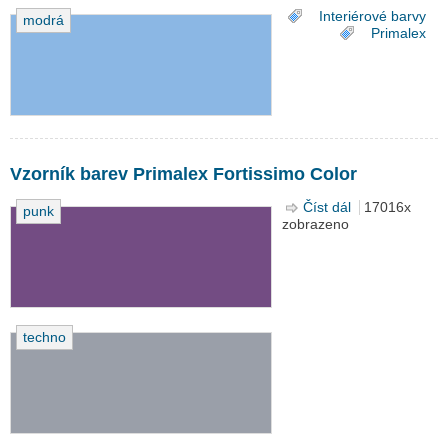
Interiérové barvy
modrá
Primalex
Vzorník barev Primalex Fortissimo Color
Číst dál
Vzorník barev
17016x
punk
zobrazeno
Primalex
Fortissimo
Color
techno