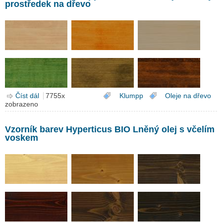
prostředek na dřevo
Číst dál
Vzorník barev Klumpp Hard Wax Oil olej-voskový
7755x
Klumpp
Oleje na dřevo
zobrazeno
prostředek na dřevo
Vzorník barev Hyperticus BIO Lněný olej s včelím
voskem