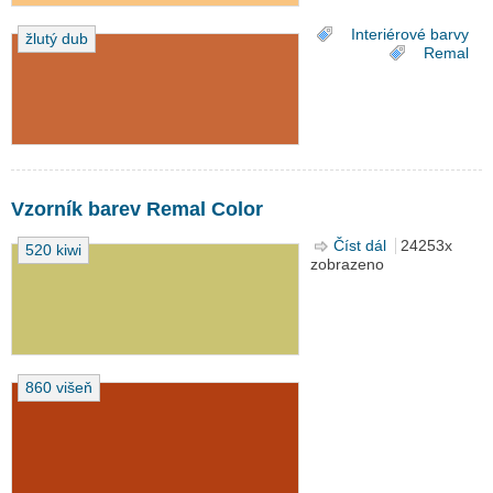
Interiérové barvy
žlutý dub
Remal
Vzorník barev Remal Color
Číst dál
Vzorník barev
24253x
520 kiwi
zobrazeno
Remal Color
860 višeň