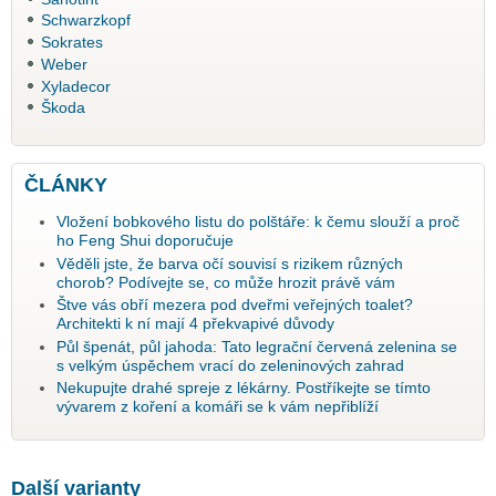
Schwarzkopf
Sokrates
Weber
Xyladecor
Škoda
ČLÁNKY
Vložení bobkového listu do polštáře: k čemu slouží a proč
ho Feng Shui doporučuje
Věděli jste, že barva očí souvisí s rizikem různých
chorob? Podívejte se, co může hrozit právě vám
Štve vás obří mezera pod dveřmi veřejných toalet?
Architekti k ní mají 4 překvapivé důvody
Půl špenát, půl jahoda: Tato legrační červená zelenina se
s velkým úspěchem vrací do zeleninových zahrad
Nekupujte drahé spreje z lékárny. Postříkejte se tímto
vývarem z koření a komáři se k vám nepřiblíží
Další varianty