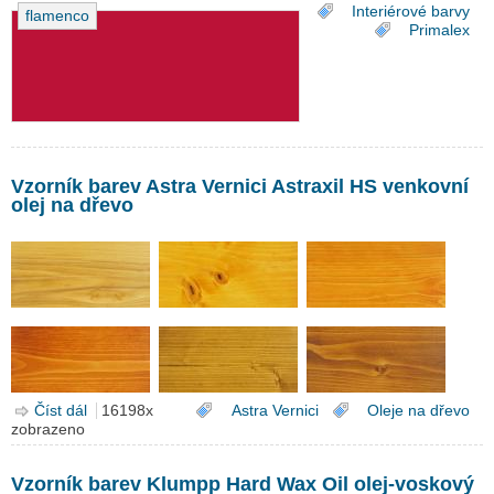
Interiérové barvy
flamenco
Primalex
Vzorník barev Astra Vernici Astraxil HS venkovní
olej na dřevo
Číst dál
Vzorník barev Astra Vernici Astraxil HS venkovní olej na
16198x
Astra Vernici
Oleje na dřevo
zobrazeno
dřevo
Vzorník barev Klumpp Hard Wax Oil olej-voskový