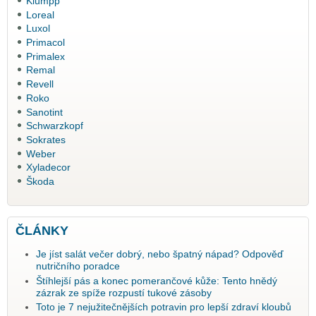
Klumpp
Loreal
Luxol
Primacol
Primalex
Remal
Revell
Roko
Sanotint
Schwarzkopf
Sokrates
Weber
Xyladecor
Škoda
ČLÁNKY
Je jíst salát večer dobrý, nebo špatný nápad? Odpověď
nutričního poradce
Štíhlejší pás a konec pomerančové kůže: Tento hnědý
zázrak ze spíže rozpustí tukové zásoby
Toto je 7 nejužitečnějších potravin pro lepší zdraví kloubů