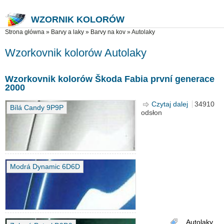
WZORNIK KOLORÓW
Jesteś tutaj
Strona główna
»
Barvy a laky
»
Barvy na kov
»
Autolaky
Wzorkovnik kolorów Autolaky
Wzorkovnik kolorów Škoda Fabia první generace
2000
Czytaj dalej
wpis
34910
Bílá Candy 9P9P
odsłon
Wzorkovni
kolorów
Škoda
Fabia první
generace
2000
Modrá Dynamic 6D6D
Autolaky