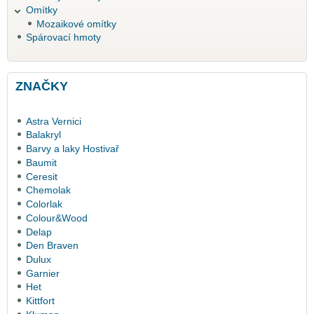
Omítky
Mozaikové omítky
Spárovací hmoty
ZNAČKY
Astra Vernici
Balakryl
Barvy a laky Hostivař
Baumit
Ceresit
Chemolak
Colorlak
Colour&Wood
Delap
Den Braven
Dulux
Garnier
Het
Kittfort