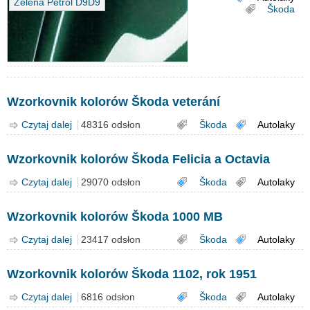
Zelená Petrol D9D9
Škoda
Wzorkovnik kolorów Škoda veterání
Czytaj dalej
wpis Wzorkovnik kolorów Škoda veterání
48316 odsłon
Škoda
Autolaky
Wzorkovnik kolorów Škoda Felicia a Octavia
Czytaj dalej
wpis Wzorkovnik kolorów Škoda Felicia a Octavia
29070 odsłon
Škoda
Autolaky
Wzorkovnik kolorów Škoda 1000 MB
Czytaj dalej
wpis Wzorkovnik kolorów Škoda 1000 MB
23417 odsłon
Škoda
Autolaky
Wzorkovnik kolorów Škoda 1102, rok 1951
Czytaj dalej
wpis Wzorkovnik kolorów Škoda 1102, rok 1951
6816 odsłon
Škoda
Autolaky