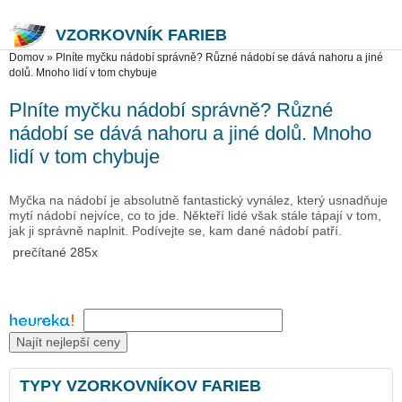
VZORKOVNÍK FARIEB
Nachádzate sa tu
Domov
»
Plníte myčku nádobí správně? Různé nádobí se dává nahoru a jiné
dolů. Mnoho lidí v tom chybuje
Plníte myčku nádobí správně? Různé
nádobí se dává nahoru a jiné dolů. Mnoho
lidí v tom chybuje
Myčka na nádobí je absolutně fantastický vynález, který usnadňuje
mytí nádobí nejvíce, co to jde. Někteří lidé však stále tápají v tom,
jak ji správně naplnit. Podívejte se, kam dané nádobí patří.
prečítané 285x
Najít nejlepší ceny
TYPY VZORKOVNÍKOV FARIEB