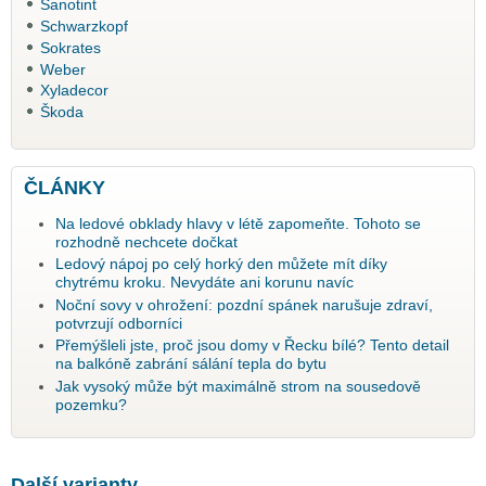
Sanotint
Schwarzkopf
Sokrates
Weber
Xyladecor
Škoda
ČLÁNKY
Na ledové obklady hlavy v létě zapomeňte. Tohoto se
rozhodně nechcete dočkat
Ledový nápoj po celý horký den můžete mít díky
chytrému kroku. Nevydáte ani korunu navíc
Noční sovy v ohrožení: pozdní spánek narušuje zdraví,
potvrzují odborníci
Přemýšleli jste, proč jsou domy v Řecku bílé? Tento detail
na balkóně zabrání sálání tepla do bytu
Jak vysoký může být maximálně strom na sousedově
pozemku?
Další varianty