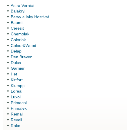
Astra Vernici
Balakryl
Barvy a laky Hostivař
Baumit
Ceresit
Chemolak
Colorlak
Colour&Wood
Delap
Den Braven
Dulux
Garnier
Het
Kittfort
Klumpp
Loreal
Luxol
Primacol
Primalex
Remal
Revell
Roko